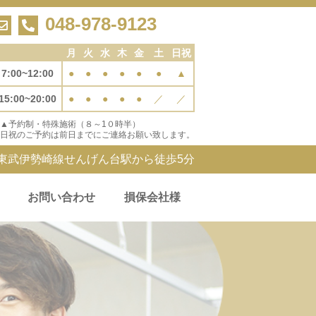
048-978-9123
月
火
水
木
金
土
日祝
7:00~12:00
●
●
●
●
●
●
▲
15:00~20:00
●
●
●
●
●
／
／
▲予約制・特殊施術（８～1０時半）
日祝のご予約は前日までにご連絡お願い致します。
東武伊勢崎線せんげん台駅から徒歩5分
お問い合わせ
損保会社様