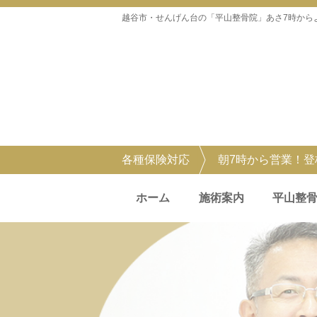
越谷市・せんげん台の「平山整骨院」あさ7時から
各種保険対応
朝7時から営業！
ホーム
施術案内
平山整