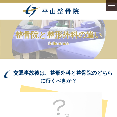
ホーム
整骨院と整形外科の違い
施術案内
Difference
症状別
むち打ち症(頚部捻挫)
交通事故後は、整形外科と整骨院のどちら
様々なむち打ち症
に行くべきか？
腰痛(腰椎捻挫・損傷)
平山整骨院について