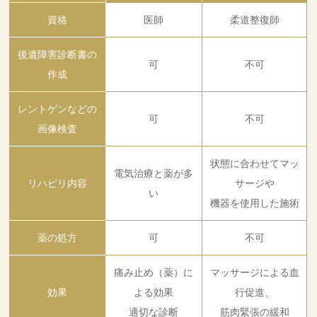
資格
医師
柔道整復師
後遺障害診断書の
可
不可
作成
レントゲンなどの
可
不可
画像検査
状態に合わせてマッ
電気治療と薬が多
リハビリ内容
サージや
い
機器を使用した施術
薬の処方
可
不可
痛み止め（薬）に
マッサージによる血
効果
よる効果
行促進、
適切な診断
筋肉緊張の緩和