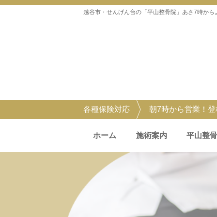
越谷市・せんげん台の「平山整骨院」あさ7時から
各種保険対応
朝7時から営業！
ホーム
施術案内
平山整