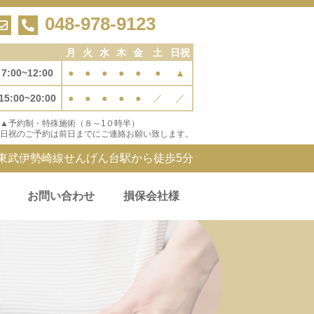
048-978-9123
月
火
水
木
金
土
日祝
7:00~12:00
●
●
●
●
●
●
▲
15:00~20:00
●
●
●
●
●
／
／
▲予約制・特殊施術（８～1０時半）
日祝のご予約は前日までにご連絡お願い致します。
東武伊勢崎線せんげん台駅から徒歩5分
お問い合わせ
損保会社様