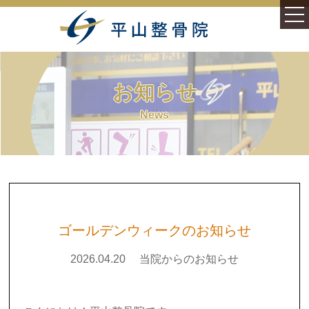
ホーム
お知らせ
施術案内
News
症状別
むち打ち症(頚部捻挫)
様々なむち打ち症
ゴールデンウィークのお知らせ
腰痛(腰椎捻挫・損傷)
2026.04.20
当院からのお知らせ
平山整骨院について