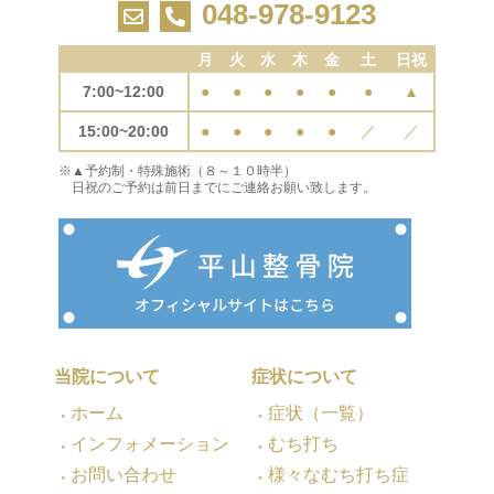
048-978-9123
月
火
水
木
金
土
日祝
7:00~12:00
●
●
●
●
●
●
▲
15:00~20:00
●
●
●
●
●
／
／
※▲予約制・特殊施術（８～１０時半）
日祝のご予約は前日までにご連絡お願い致します。
当院について
症状について
ホーム
症状（一覧）
インフォメーション
むち打ち
お問い合わせ
様々なむち打ち症