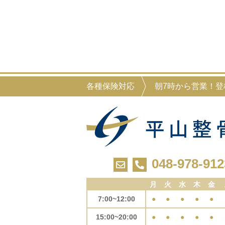
各種保険対応
朝7時から営業！
048-978-912
月
火
水
木
金
7:00~12:00
●
●
●
●
●
15:00~20:00
●
●
●
●
●