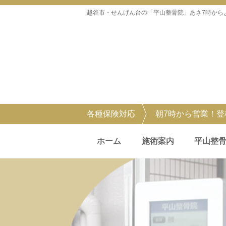
越谷市・せんげん台の「平山整骨院」あさ7時から
各種保険対応
朝7時から営業！
ホーム
施術案内
平山整