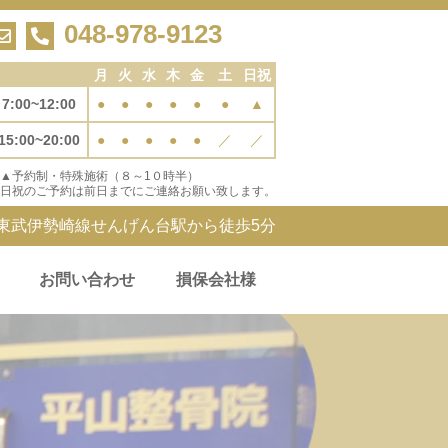
048-978-9123
月
火
水
木
金
土
日祝
7:00~12:00
●
●
●
●
●
●
▲
15:00~20:00
●
●
●
●
●
／
／
▲予約制・特殊施術（８～1０時半）
日祝のご予約は前日までにご連絡お願い致します。
東武伊勢崎線せんげん台駅から徒歩5分
お問い合わせ
損保会社様