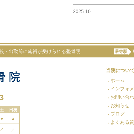
2025-10
登校・出勤前に施術が受けられる整骨院
最寄駅
当院につい
ホーム
インフォ
3
お問い合
お知らせ
土
日祝
ブログ
●
▲
よくある
／
／