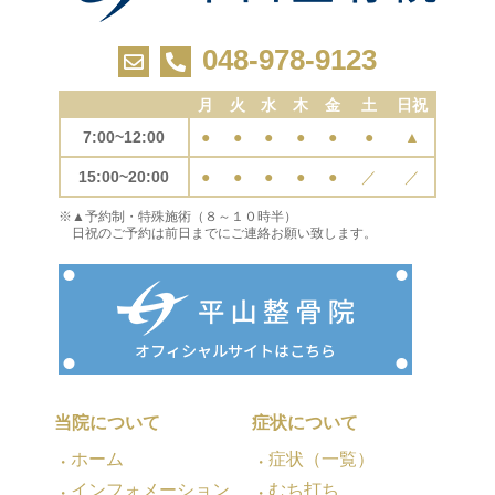
048-978-9123
月
火
水
木
金
土
日祝
7:00~12:00
●
●
●
●
●
●
▲
15:00~20:00
●
●
●
●
●
／
／
※▲予約制・特殊施術（８～１０時半）
日祝のご予約は前日までにご連絡お願い致します。
当院について
症状について
ホーム
症状（一覧）
インフォメーション
むち打ち