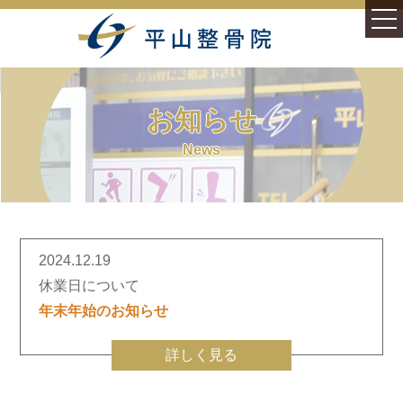
ホーム
お知らせ
施術案内
News
症状別
むち打ち症(頚部捻挫)
2024.12.19
様々なむち打ち症
休業日について
年末年始のお知らせ
腰痛(腰椎捻挫・損傷)
詳しく見る
平山整骨院について