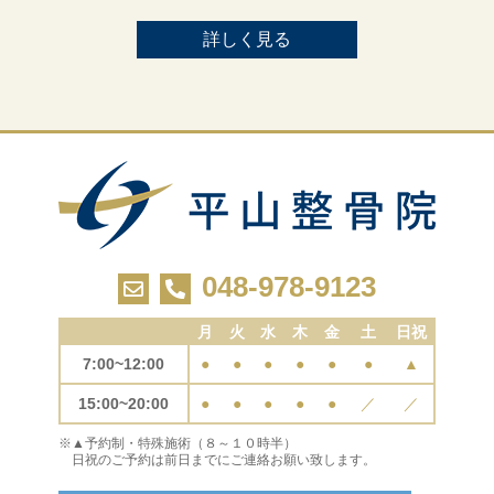
詳しく見る
048-978-9123
月
火
水
木
金
土
日祝
7:00~12:00
●
●
●
●
●
●
▲
15:00~20:00
●
●
●
●
●
／
／
※▲予約制・特殊施術（８～１０時半）
日祝のご予約は前日までにご連絡お願い致します。