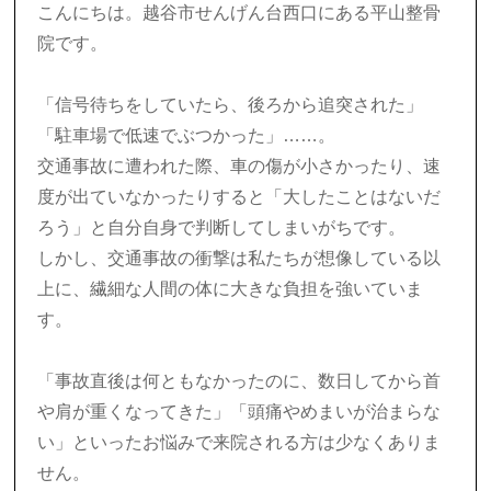
交通事故にあったら
こんにちは。越谷市せんげん台西口にある平山整骨
院です。
交通事故の保険
「信号待ちをしていたら、後ろから追突された」
整骨院と整形外科の違い
「駐車場で低速でぶつかった」……。
交通事故後のリハビリ
交通事故に遭われた際、車の傷が小さかったり、速
度が出ていなかったりすると「大したことはないだ
Q&A
ろう」と自分自身で判断してしまいがちです。
しかし、交通事故の衝撃は私たちが想像している以
アクセス
上に、繊細な人間の体に大きな負担を強いていま
お問い合わせ
す。
損保会社様
「事故直後は何ともなかったのに、数日してから首
や肩が重くなってきた」「頭痛やめまいが治まらな
い」といったお悩みで来院される方は少なくありま
せん。