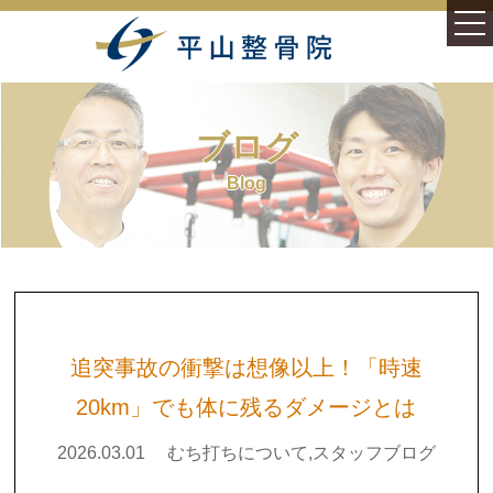
ホーム
ブログ
施術案内
Blog
症状別
むち打ち症(頚部捻挫)
様々なむち打ち症
追突事故の衝撃は想像以上！「時速
腰痛(腰椎捻挫・損傷)
20km」でも体に残るダメージとは
平山整骨院について
2026.03.01
むち打ちについて,スタッフブログ