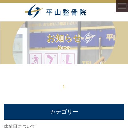
ホーム
お知らせ
施術案内
News
症状別
むち打ち症(頚部捻挫)
1
様々なむち打ち症
腰痛(腰椎捻挫・損傷)
カテゴリー
平山整骨院について
休業日について