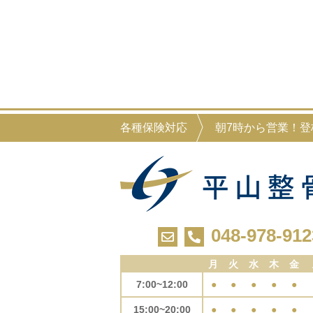
各種保険対応
朝7時から営業！
048-978-912
月
火
水
木
金
7:00~12:00
●
●
●
●
●
15:00~20:00
●
●
●
●
●