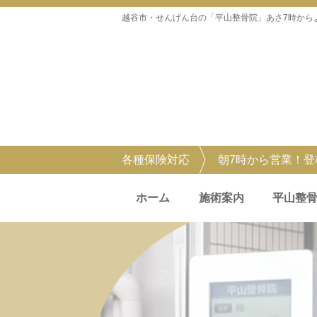
越谷市・せんげん台の「平山整骨院」あさ7時から
各種保険対応
朝7時から営業！
ホーム
施術案内
平山整