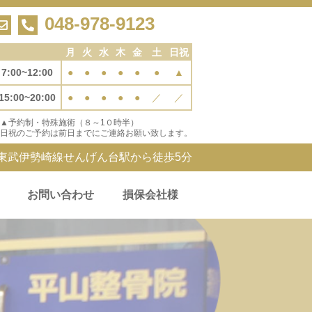
048-978-9123
月
火
水
木
金
土
日祝
7:00~12:00
●
●
●
●
●
●
▲
15:00~20:00
●
●
●
●
●
／
／
▲予約制・特殊施術（８～1０時半）
日祝のご予約は前日までにご連絡お願い致します。
東武伊勢崎線せんげん台駅から徒歩5分
お問い合わせ
損保会社様